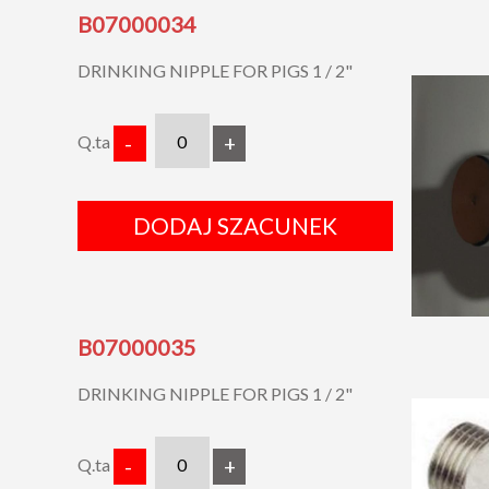
B07000034
DRINKING NIPPLE FOR PIGS 1 / 2"
Q.ta
-
+
DODAJ SZACUNEK
B07000035
DRINKING NIPPLE FOR PIGS 1 / 2"
Q.ta
-
+