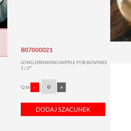
B07000021
LONG DRINKING NIPPLE FOR BOVINES
1 / 2"
Q.ta
-
+
DODAJ SZACUNEK