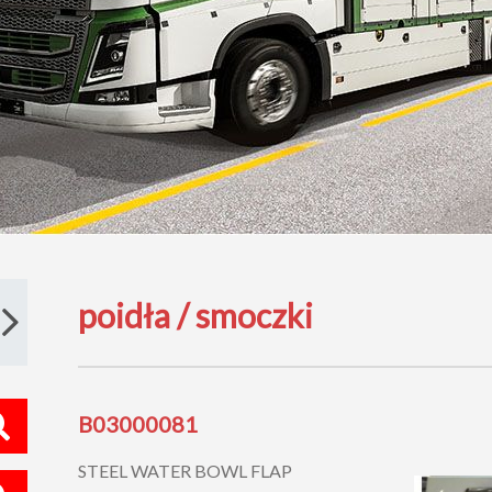
poidła / smoczki
B03000081
STEEL WATER BOWL FLAP