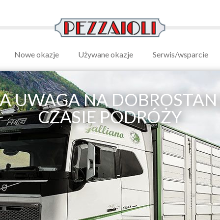
Nowe okazje
Używane okazje
Serwis/wsparcie
A UWAGA NA DOBROSTAN 
CZASIE PODRÓŻY