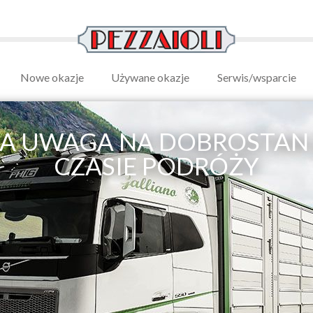
Nowe okazje
Używane okazje
Serwis/wsparcie
A UWAGA NA DOBROSTAN 
CZASIE PODRÓŻY