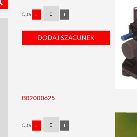
Q.ta
-
+
DODAJ SZACUNEK
B02000625
Q.ta
-
+