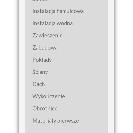
Instalacja hamulcowa
Instalacja wodna
Zawieszenie
Zabudowa
Pokłady
Ściany
Dach
Wykończenie
Obrotnice
Materiały pierwsze