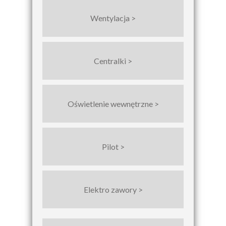
Wentylacja >
Centralki >
Oświetlenie wewnętrzne >
Pilot >
Elektro zawory >